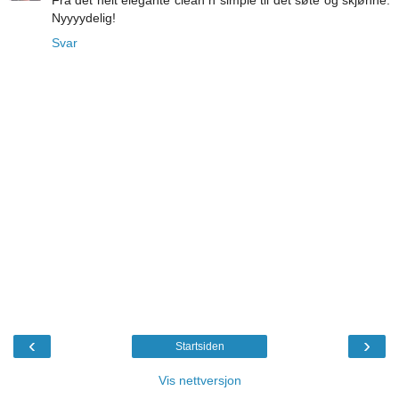
Fra det helt elegante clean n simple til det søte og skjønne.
Nyyyydelig!
Svar
‹
›
Startsiden
Vis nettversjon