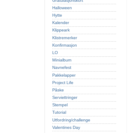
Gratulasjonskort
Halloween
Hytte
Kalender
Klippeark
Klistremerker
Konfirmasjon
LO
Minialbum
Navnefest
Pakkelapper
Project Life
Påske
Serviettringer
Stempel
Tutorial
Utfordring/challenge
Valentines Day