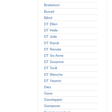
Brettekort
Bunad
Bånd
DT Ellen
DT Helle
DT Julie
DT Randi
DT Renate
DT Siv Anne
DT Susanne
DT Torill
DT Wenche
DT Yasmin
Dies
Gave
Gavelapper
Gavepose