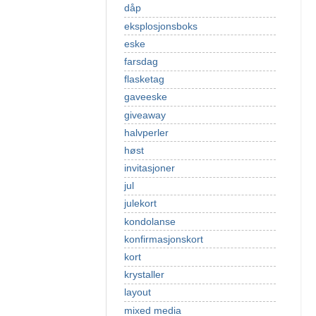
dåp
eksplosjonsboks
eske
farsdag
flasketag
gaveeske
giveaway
halvperler
høst
invitasjoner
jul
julekort
kondolanse
konfirmasjonskort
kort
krystaller
layout
mixed media