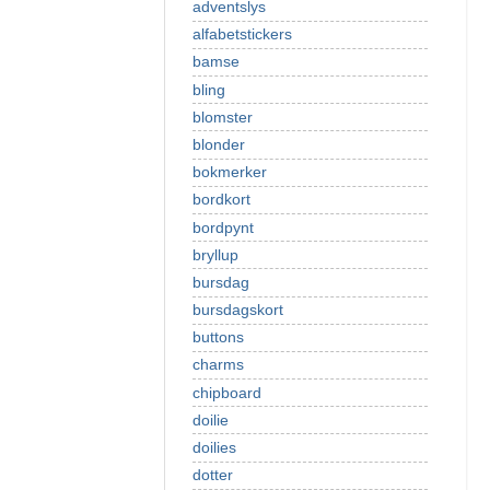
adventslys
alfabetstickers
bamse
bling
blomster
blonder
bokmerker
bordkort
bordpynt
bryllup
bursdag
bursdagskort
buttons
charms
chipboard
doilie
doilies
dotter