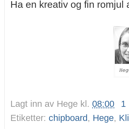
Ha en kreativ og fin romjul
Lagt inn av
Hege
kl.
08:00
1
Etiketter:
chipboard
,
Hege
,
Kl