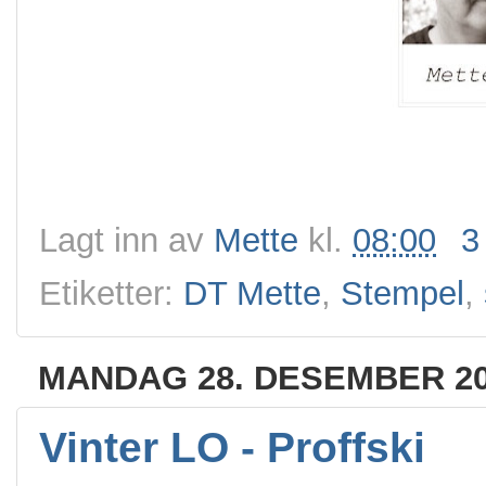
Lagt inn av
Mette
kl.
08:00
3
Etiketter:
DT Mette
,
Stempel
,
MANDAG 28. DESEMBER 2
Vinter LO - Proffski