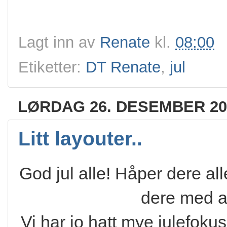
Lagt inn av
Renate
kl.
08:00
Etiketter:
DT Renate
,
jul
LØRDAG 26. DESEMBER 20
Litt layouter..
God jul alle! Håper dere all
dere med al
Vi har jo hatt mye julefokus 