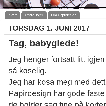
Start
Utfordringer
Om Papirdesign
TORSDAG 1. JUNI 2017
Tag, babyglede!
Jeg henger fortsatt litt igje
så koselig.
Jeg har kosa meg med dette
Papirdesign har gode faste
de holder seg fine på korte