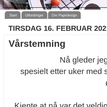
Start
Utfordringer
Om Papirdesign
TIRSDAG 16. FEBRUAR 202
Vårstemning
Nå gleder jeg
spesielt etter uker med 
Kjente at nå var det veldi